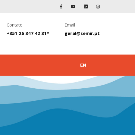
Contato
Email
+351 26 347 42 31*
geral@semir.pt
EN