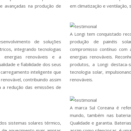
te avançadas na produção de
em climatização e ventilação, 
A Longi tem conquistado reco
envolvimento de soluções
produção de painéis sola
ricos, integrando tecnologias
compromisso contínuo com a
 energias renováveis e a
energias renováveis. Recon
alidade e fiabilidade dos seus
produtos, a Longi destaca-
carregamento inteligente que
tecnologia solar, impulsiona
renovável, contribuindo assim
renováveis.
ra a redução das emissões de
A marca Sul Coreana é refe
mundo, também nas bateria
dos sistemas solares térmico,
Qualidade e garantia. Bateria
as de aquecimento mais amigas
assim como silenciosas, é uma