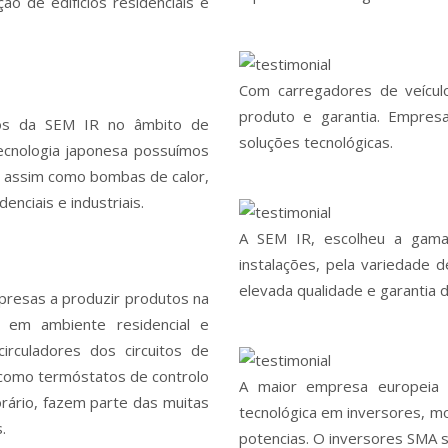
o de edifícios residenciais e
Com carregadores de veículo
produto e garantia. Empre
os da SEM IR no âmbito de
soluções tecnológicas.
tecnologia japonesa possuímos
o assim como bombas de calor,
enciais e industriais.
A SEM IR, escolheu a gama
instalações, pela variedade
elevada qualidade e garantia
resas a produzir produtos na
 em ambiente residencial e
irculadores dos circuitos de
 como termóstatos de controlo
A maior empresa europeia 
rário, fazem parte das muitas
tecnológica em inversores, mo
.
potencias. O inversores SMA s