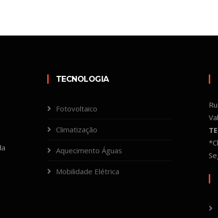
TECNOLOGIA
Ru
Fotovoltaico
Va
Climatização
TE
*C
da
Aquecimento Águas
Se
Mobilidade Elétrica