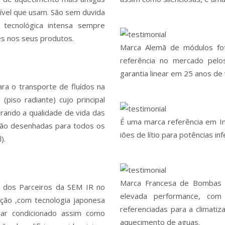
ível que usam. São sem duvida
tecnológica intensa sempre
s nos seus produtos.
Marca Alemã de módulos foto
referência no mercado pel
garantia linear em 25 anos de 
a o transporte de fluídos na
 (piso radiante) cujo principal
orando a qualidade de vida das
É uma marca referência em I
tão desenhadas para todos os
iões de lítio para potências in
).
Marca Francesa de Bombas d
m dos Parceiros da SEM IR no
elevada performance, co
ação ,com tecnologia japonesa
referenciadas para a climatiz
ar condicionado assim como
aquecimento de aguas.