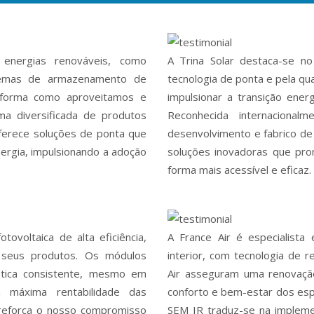
energias renováveis, como
A Trina Solar destaca-se n
istemas de armazenamento de
tecnologia de ponta e pela qu
 a forma como aproveitamos e
impulsionar a transição ener
a diversificada de produtos
Reconhecida internacional
ferece soluções de ponta que
desenvolvimento e fabrico de 
rgia, impulsionando a adoção
soluções inovadoras que pro
forma mais acessível e eficaz.
tovoltaica de alta eficiência,
A France Air é especialista
s seus produtos. Os módulos
interior, com tecnologia de r
tica consistente, mesmo em
Air asseguram uma renovação
a máxima rentabilidade das
conforto e bem-estar dos espa
 reforça o nosso compromisso
SEM IR traduz-se na impleme