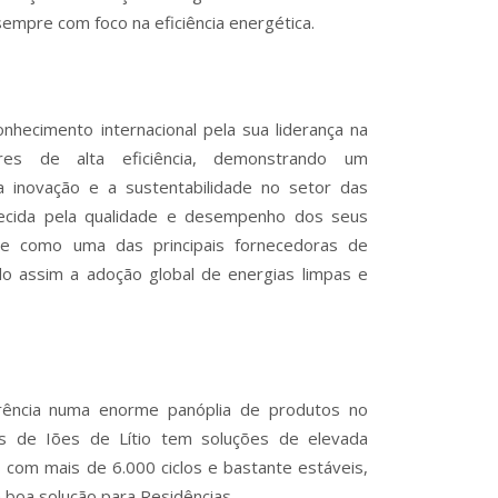
sempre com foco na eficiência energética.
nhecimento internacional pela sua liderança na
res de alta eficiência, demonstrando um
 inovação e a sustentabilidade no setor das
hecida pela qualidade e desempenho dos seus
se como uma das principais fornecedoras de
ndo assim a adoção global de energias limpas e
rência numa enorme panóplia de produtos no
s de Iões de Lítio tem soluções de elevada
s com mais de 6.000 ciclos e bastante estáveis,
 boa solução para Residências.