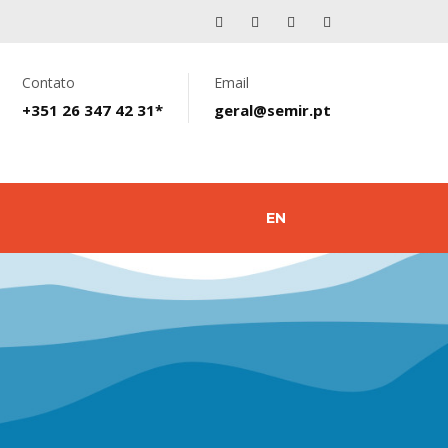
Contato
Email
+351 26 347 42 31*
geral@semir.pt
EN