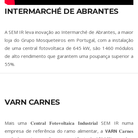
INTERMARCHÉ DE ABRANTES
A SEM IR leva inovação ao Intermarché de Abrantes, a maior
loja do Grupo Mosqueteiros em Portugal, com a instalação
de uma central fotovoltaica de 645 kW, são 1460 módulos
de alto rendimento que garantem uma poupança superior a
55%.
VARN CARNES
Mais uma 𝐂𝐞𝐧𝐭𝐫𝐚𝐥 𝐅𝐨𝐭𝐨𝐯𝐨𝐥𝐭𝐚𝐢𝐜𝐚 𝐈𝐧𝐝𝐮𝐬𝐭𝐫𝐢𝐚𝐥 SEM IR numa
empresa de referência do ramo alimentar, a 𝗩𝗔𝗥𝗡 𝐂𝐚𝐫𝐧𝐞𝐬