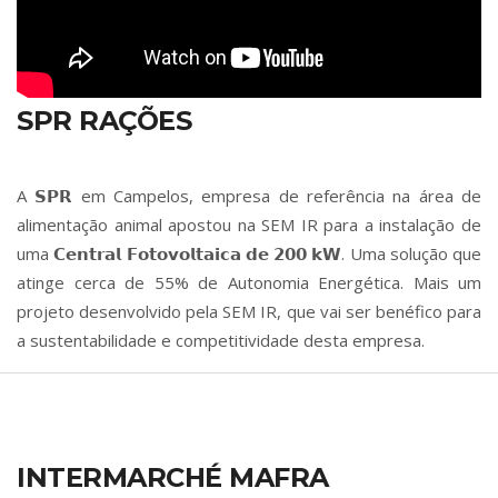
SPR RAÇÕES
A 𝗦𝗣𝗥 em Campelos, empresa de referência na área de
alimentação animal apostou na SEM IR para a instalação de
uma 𝗖𝗲𝗻𝘁𝗿𝗮𝗹 𝗙𝗼𝘁𝗼𝘃𝗼𝗹𝘁𝗮𝗶𝗰𝗮 𝗱𝗲 𝟮𝟬𝟬 𝗸𝗪. Uma solução que
atinge cerca de 55% de Autonomia Energética. Mais um
projeto desenvolvido pela SEM IR, que vai ser benéfico para
a sustentabilidade e competitividade desta empresa.
INTERMARCHÉ MAFRA