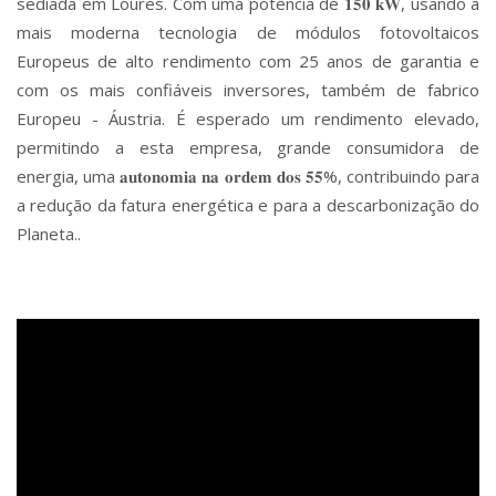
sediada em Loures. Com uma potência de 𝟏𝟓𝟎 𝐤𝐖, usando a
mais moderna tecnologia de módulos fotovoltaicos
Europeus de alto rendimento com 25 anos de garantia e
com os mais confiáveis inversores, também de fabrico
Europeu - Áustria. É esperado um rendimento elevado,
permitindo a esta empresa, grande consumidora de
energia, uma 𝐚𝐮𝐭𝐨𝐧𝐨𝐦𝐢𝐚 𝐧𝐚 𝐨𝐫𝐝𝐞𝐦 𝐝𝐨𝐬 𝟓𝟓%, contribuindo para
a redução da fatura energética e para a descarbonização do
Planeta..