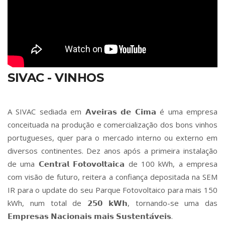
SIVAC - VINHOS
A SIVAC sediada em 𝗔𝘃𝗲𝗶𝗿𝗮𝘀 𝗱𝗲 𝗖𝗶𝗺𝗮 é uma empresa
conceituada na produção e comercialização dos bons vinhos
portugueses, quer para o mercado interno ou externo em
diversos continentes. Dez anos após a primeira instalação
de uma 𝗖𝗲𝗻𝘁𝗿𝗮𝗹 𝗙𝗼𝘁𝗼𝘃𝗼𝗹𝘁𝗮𝗶𝗰𝗮 de 100 kWh, a empresa
com visão de futuro, reitera a confiança depositada na SEM
IR para o update do seu Parque Fotovoltaico para mais 150
kWh, num total de 𝟮𝟱𝟬 𝗸𝗪𝗵, tornando-se uma das
𝗘𝗺𝗽𝗿𝗲𝘀𝗮𝘀 𝗡𝗮𝗰𝗶𝗼𝗻𝗮𝗶𝘀 𝗺𝗮𝗶𝘀 𝗦𝘂𝘀𝘁𝗲𝗻𝘁𝗮́𝘃𝗲𝗶𝘀.