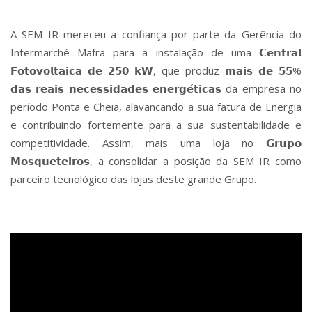
A SEM IR mereceu a confiança por parte da Gerência do
Intermarché Mafra para a instalação de uma 𝗖𝗲𝗻𝘁𝗿𝗮𝗹
𝗙𝗼𝘁𝗼𝘃𝗼𝗹𝘁𝗮𝗶𝗰𝗮 𝗱𝗲 𝟮𝟱𝟬 𝗸𝗪, que produz 𝗺𝗮𝗶𝘀 𝗱𝗲 𝟱𝟱%
𝗱𝗮𝘀 𝗿𝗲𝗮𝗶𝘀 𝗻𝗲𝗰𝗲𝘀𝘀𝗶𝗱𝗮𝗱𝗲𝘀 𝗲𝗻𝗲𝗿𝗴𝗲́𝘁𝗶𝗰𝗮𝘀 da empresa no
período Ponta e Cheia, alavancando a sua fatura de Energia
e contribuindo fortemente para a sua sustentabilidade e
competitividade. Assim, mais uma loja no 𝗚𝗿𝘂𝗽𝗼
𝗠𝗼𝘀𝗾𝘂𝗲𝘁𝗲𝗶𝗿𝗼𝘀, a consolidar a posição da SEM IR como
parceiro tecnológico das lojas deste grande Grupo.