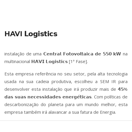
HAVI 𝗟𝗼𝗴𝗶𝘀𝘁𝗶𝗰𝘀
instalação de uma 𝗖𝗲𝗻𝘁𝗿𝗮𝗹 𝗙𝗼𝘁𝗼𝘃𝗼𝗹𝘁𝗮𝗶𝗰𝗮 𝗱𝗲 𝟱𝟱𝟬 𝗸𝗪 na
multinacional 𝗛𝗔𝗩𝗜 𝗟𝗼𝗴𝗶𝘀𝘁𝗶𝗰𝘀 [1ª Fase].
Esta empresa referência no seu setor, pela alta tecnologia
usada na sua cadeia produtiva, escolheu a SEM IR para
desenvolver esta instalação que irá produzir mais de 𝟰𝟱%
𝗱𝗮𝘀 𝘀𝘂𝗮𝘀 𝗻𝗲𝗰𝗲𝘀𝘀𝗶𝗱𝗮𝗱𝗲𝘀 𝗲𝗻𝗲𝗿𝗴𝗲́𝘁𝗶𝗰𝗮𝘀. Com políticas de
descarbonização do planeta para um mundo melhor, esta
empresa também irá alavancar a sua fatura de Energia.